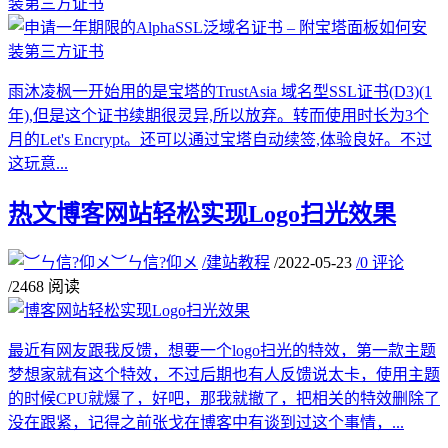
雨沐凌枫一开始用的是宝塔的TrustAsia 域名型SSL证书(D3)(1
年),但是这个证书续期很灵异,所以放弃。转而使用时长为3个
月的Let's Encrypt。还可以通过宝塔自动续签,体验良好。不过
这玩意...
热文
博客网站轻松实现Logo扫光效果
︶ㄣ信?仰メ
/
建站教程
/
2022-05-23
/
0 评论
/
2468 阅读
最近有网友跟我反馈，想要一个logo扫光的特效，第一款主题
梦想家就有这个特效，不过后期也有人反馈说太卡，使用主题
的时候CPU就爆了，好吧，那我就撤了，把相关的特效删除了
没在跟紧，记得之前张戈在博客中有谈到过这个事情，...