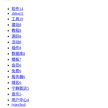
软件
14
zblog
11
工具
10
建站
8
教程
8
源码
8
活动
8
插件
8
数据库
8
模板
7
会员
6
免费
6
服务器
6
域名
6
宁静致远
5
音乐
5
用户中心
4
typecho
4