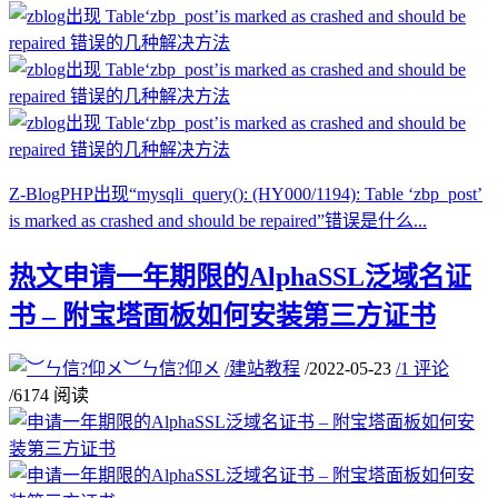
Z-BlogPHP出现“mysqli_query(): (HY000/1194): Table ‘zbp_post’
is marked as crashed and should be repaired”错误是什么...
热文
申请一年期限的AlphaSSL泛域名证
书 – 附宝塔面板如何安装第三方证书
︶ㄣ信?仰メ
/
建站教程
/
2022-05-23
/
1 评论
/
6174 阅读