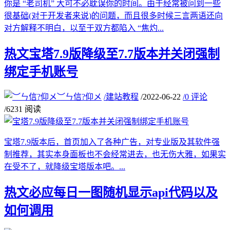
你是 “老司机” 大可不必耽误你的时间。由于经常被问到一些
很基础(对于开发者来说)的问题，而且很多时候三言两语还向
对方解释不明白，以至于双方都陷入 “焦灼...
热文
宝塔7.9版降级至7.7版本并关闭强制
绑定手机账号
︶ㄣ信?仰メ
/
建站教程
/
2022-06-22
/
0 评论
/
6231 阅读
宝塔7.9版本后，首页加入了各种广告，对专业版及其软件强
制推荐，其实本身面板也不会经常进去，也无伤大雅，如果实
在受不了，就降级宝塔版本吧。...
热文
必应每日一图随机显示api代码以及
如何调用