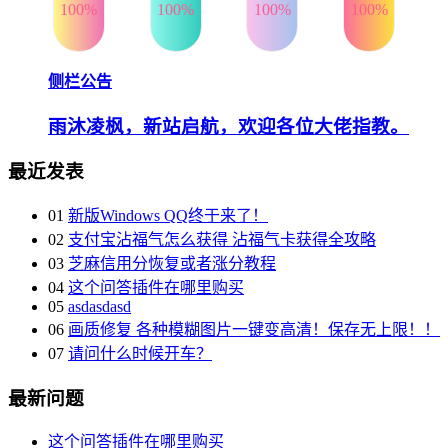
100%
100%
100%
100%
侧栏公告
雨沐凌枫，新站启航，欢迎各位大佬指教。
最近发表
01
新版Windows QQ终于来了！
02
支付宝沾福气怎么获得 沾福气卡获得全攻略
03
芝麻信用分恢复或者涨分教程
04
这个问答插件在哪里购买
05
asdasdasd
06
画质修复 各种模糊图片一键变高清！保存无上限！！
07
请问什么时候开车？
最新问题
这个问答插件在哪里购买