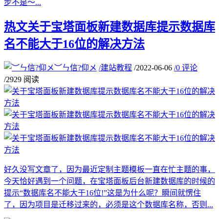
步不是～...
热文
关于宝塔面板新建数据库提示数据库
名不能大于16位的解决方法
︶ㄣ信?仰メ
/
建站教程
/
2022-06-06
/
0 评论
/
2929 阅读
好久没写文章了，因为最近定制主题模板一直在忙主题的事，
今天恰好遇到一个问题，在宝塔面板后台新建数据库的时候的
提示“数据库名不能大于16位!”这是为什么呢？瞬间就愣住
了，因为项目是迁移过来的，必须是这个数据库名称，否则...