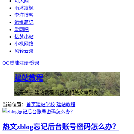
可风网
雨沐凌枫
李洋博客
运维笔记
爱网吧
忆梦小站
小枫网络
风轻云淡
QQ登陆
注册/
登录
建站教程
这是关于 建站教程 分类的相关文章列表
当前位置：
首页
建站学校
建站教程
热文
zblog忘记后台账号密码怎么办？