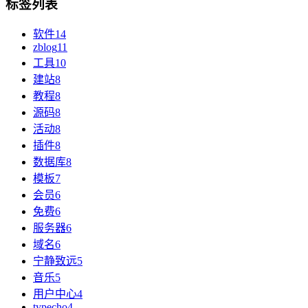
标签列表
软件
14
zblog
11
工具
10
建站
8
教程
8
源码
8
活动
8
插件
8
数据库
8
模板
7
会员
6
免费
6
服务器
6
域名
6
宁静致远
5
音乐
5
用户中心
4
typecho
4