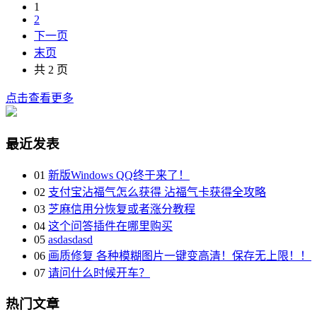
1
2
下一页
末页
共 2 页
点击查看更多
最近发表
01
新版Windows QQ终于来了！
02
支付宝沾福气怎么获得 沾福气卡获得全攻略
03
芝麻信用分恢复或者涨分教程
04
这个问答插件在哪里购买
05
asdasdasd
06
画质修复 各种模糊图片一键变高清！保存无上限！！
07
请问什么时候开车？
热门文章