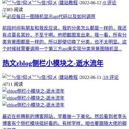
︶ㄣ信?仰メ
/
建站教程
/
2022-06-12
/
0 评论
/
2383 阅读
前段时间有朋友和我反应说，我的分类怎么都是一样的，我还
有点莫名其妙，不至于啊。他把截图发出来，我一看，所有分
类背景图都是一样的，所以即使切换了分类，也不太明显。这
个时候就需要调用一个第三方api来实现分类背景图随机显...
热文
zblog侧栏小模块之-逝水流年
︶ㄣ信?仰メ
/
建站教程
/
2022-06-11
/
19 评论
/
4711 阅读
最近在折腾新的博客网站，学着做一下美化。然后看到老李头
博客有个侧栏模块挺好看的。有样学样，咱也要跟随大佬的脚