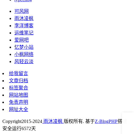
可风网
雨沐凌枫
李洋博客
运维笔记
爱网吧
忆梦小站
小枫网络
风轻云淡
给我留言
文章归档
标签聚合
网站地图
免责声明
网址大全
Copyright
2015-2024
雨沐凌枫
版权所有. 基于
Z-BlogPHP
搭建
安全运行
6572
天