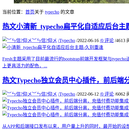
这是关于 typecho 标签的相关文章列表
当前位置：
首页
关于
typecho
的文章
热文
小清新_typecho扁平化自适应后台主
︶ㄣ信?仰メ
/
Typecho
/
2022-06-16
/
0 评论
/
4613
Fresh主题采用了目前最流行的bootstrap前端开发框架与
上更具活力的配色，...
热文
Typecho独立会员中心插件，前后
︶ㄣ信?仰メ
/
Typecho
/
2022-06-12
/
0 评论
/
6062
从APP和后端接口发布以来，用户量上升的同时，最开始的