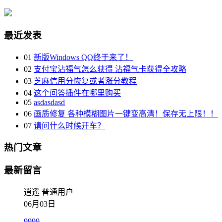
最近发表
01
新版Windows QQ终于来了！
02
支付宝沾福气怎么获得 沾福气卡获得全攻略
03
芝麻信用分恢复或者涨分教程
04
这个问答插件在哪里购买
05
asdasdasd
06
画质修复 各种模糊图片一键变高清！保存无上限！！
07
请问什么时候开车？
热门文章
最新留言
逍遥
普通用户
06月03日
9999