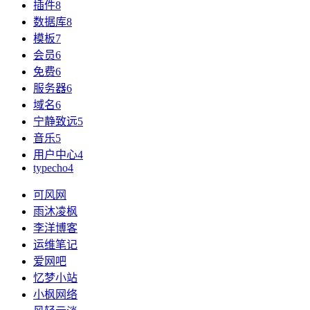
插件
8
数据库
8
模板
7
会员
6
免费
6
服务器
6
域名
6
宁静致远
5
音乐
5
用户中心
4
typecho
4
可风网
雨沐凌枫
李洋博客
运维笔记
爱网吧
忆梦小站
小枫网络