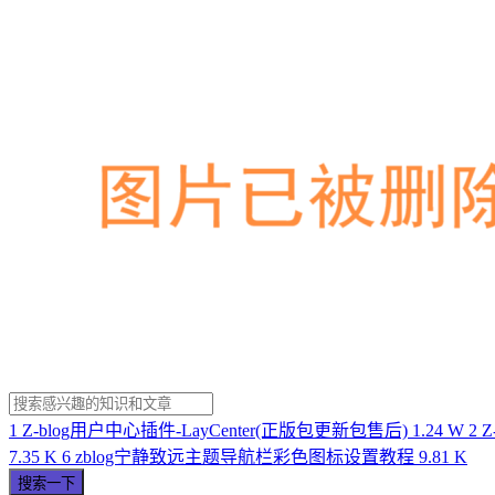
1
Z-blog用户中心插件-LayCenter(正版包更新包售后)
1.24 W
2
Z
7.35 K
6
zblog宁静致远主题导航栏彩色图标设置教程
9.81 K
搜索一下