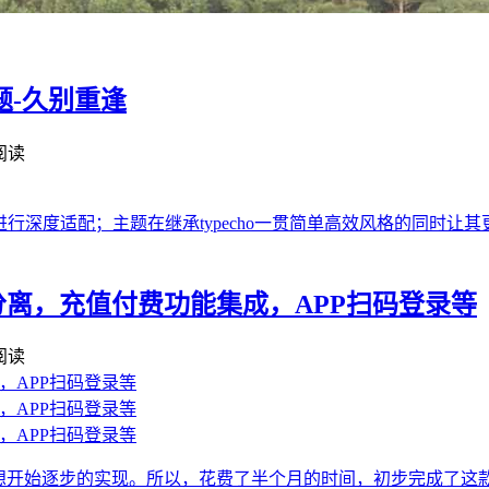
题-久别重逢
 阅读
typecho进行深度适配；主题在继承typecho一贯简单高效风格
端分离，充值付费功能集成，APP扫码登录等
 阅读
设想开始逐步的实现。所以，花费了半个月的时间，初步完成了这