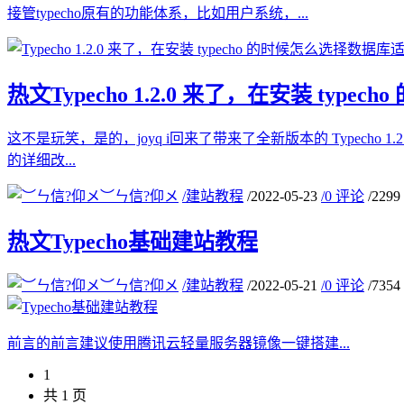
接管typecho原有的功能体系，比如用户系统，...
热文
Typecho 1.2.0 来了，在安装 ty
这不是玩笑，是的，joyq i回来了带来了全新版本的 Typecho
的详细改...
︶ㄣ信?仰メ
/
建站教程
/
2022-05-23
/
0 评论
/
229
热文
Typecho基础建站教程
︶ㄣ信?仰メ
/
建站教程
/
2022-05-21
/
0 评论
/
735
前言的前言建议使用腾讯云轻量服务器镜像一键搭建...
1
共 1 页