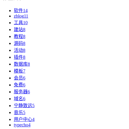
软件
14
zblog
11
工具
10
建站
8
教程
8
源码
8
活动
8
插件
8
数据库
8
模板
7
会员
6
免费
6
服务器
6
域名
6
宁静致远
5
音乐
5
用户中心
4
typecho
4