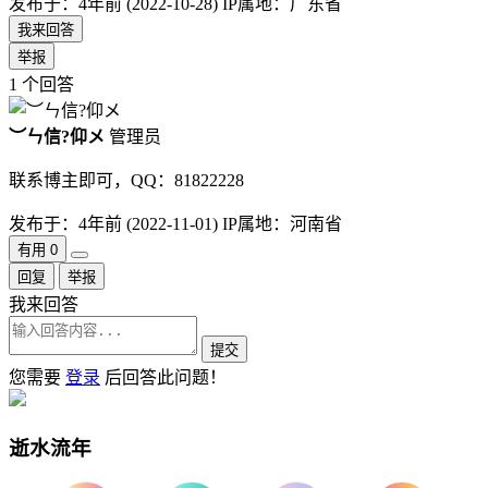
发布于：4年前 (2022-10-28)
IP属地：广东省
我来回答
举报
1 个回答
︶ㄣ信?仰メ
管理员
联系博主即可，QQ：81822228
发布于：4年前 (2022-11-01)
IP属地：河南省
有用
0
回复
举报
我来回答
您需要
登录
后回答此问题！
逝水流年