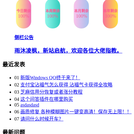
今日剩余
本周剩余
本月剩余
本年剩余
100%
100%
100%
100%
侧栏公告
雨沐凌枫，新站启航，欢迎各位大佬指教。
最近发表
01
新版Windows QQ终于来了！
02
支付宝沾福气怎么获得 沾福气卡获得全攻略
03
芝麻信用分恢复或者涨分教程
04
这个问答插件在哪里购买
05
asdasdasd
06
画质修复 各种模糊图片一键变高清！保存无上限！！
07
请问什么时候开车？
最新问题