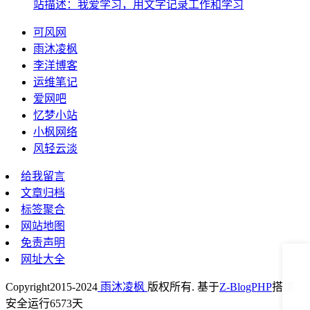
站描述：我爱学习，用文字记录工作和学习
可风网
雨沐凌枫
李洋博客
运维笔记
爱网吧
忆梦小站
小枫网络
风轻云淡
给我留言
文章归档
标签聚合
网站地图
免责声明
网址大全
Copyright
2015-2024
雨沐凌枫
版权所有. 基于
Z-BlogPHP
搭建
安全运行
6573
天