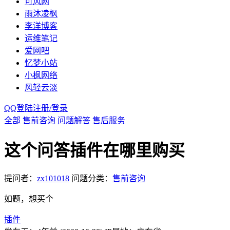
可风网
雨沐凌枫
李洋博客
运维笔记
爱网吧
忆梦小站
小枫网络
风轻云淡
QQ登陆
注册/
登录
全部
售前咨询
问题解答
售后服务
这个问答插件在哪里购买
提问者：
zx101018
问题分类：
售前咨询
如题，想买个
插件