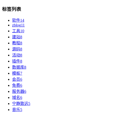
标签列表
软件
14
zblog
11
工具
10
建站
8
教程
8
源码
8
活动
8
插件
8
数据库
8
模板
7
会员
6
免费
6
服务器
6
域名
6
宁静致远
5
音乐
5