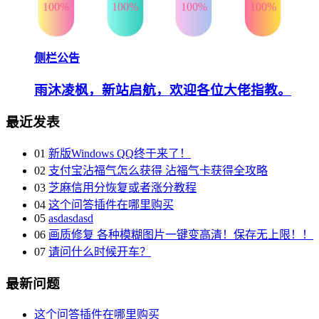
100%
100%
100%
100%
侧栏公告
雨沐凌枫，新站启航，欢迎各位大佬指教。
最近发表
01
新版Windows QQ终于来了！
02
支付宝沾福气怎么获得 沾福气卡获得全攻略
03
芝麻信用分恢复或者涨分教程
04
这个问答插件在哪里购买
05
asdasdasd
06
画质修复 各种模糊图片一键变高清！保存无上限！！
07
请问什么时候开车？
最新问题
这个问答插件在哪里购买